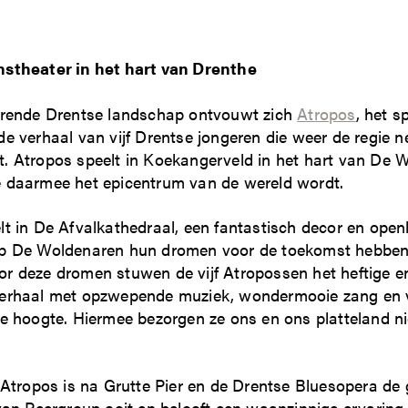
stheater in het hart van Drenthe
erende Drentse landschap ontvouwt zich
Atropos
, het s
de verhaal van vijf Drentse jongeren die weer de regie 
. Atropos speelt in Koekangerveld in het hart van De W
 daarmee het epicentrum van de wereld wordt.
lt in De Afvalkathedraal, een fantastisch decor en open
op De Woldenaren hun dromen voor de toekomst hebben
r deze dromen stuwen de vijf Atropossen het heftige 
verhaal met opzwepende muziek, wondermooie zang en
te hoogte. Hiermee bezorgen ze ons en ons platteland 
 Atropos is na Grutte Pier en de Drentse Bluesopera de 
 van Peergroup ooit en belooft een waanzinnige ervaring