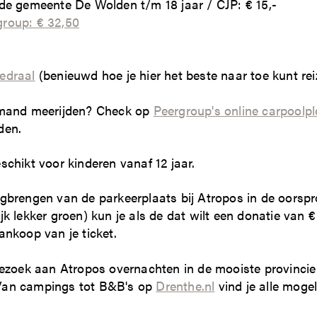
 de gemeente De Wolden t/m 18 jaar / CJP: € 15,-
roup: € 32,50
edraal
(benieuwd hoe je hier het beste naar toe kunt re
emand meerijden? Check op
Peergroup's online carpoolpl
den.
schikt voor kinderen vanaf 12 jaar.
ugbrengen van de parkeerplaats bij Atropos in de oorspr
jk lekker groen) kun je als de dat wilt een donatie van €
ankoop van je ticket.
 bezoek aan Atropos overnachten in de mooiste provinci
Van campings tot B&B's op
Drenthe.nl
vind je alle mogel