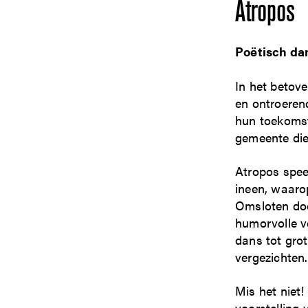
Atropos
Poëtisch dan
In het betov
en ontroeren
hun toekomst
gemeente die
Atropos spee
ineen, waar
Omsloten doo
humorvolle 
dans tot gro
vergezichten.
Mis het niet!
voorstelling