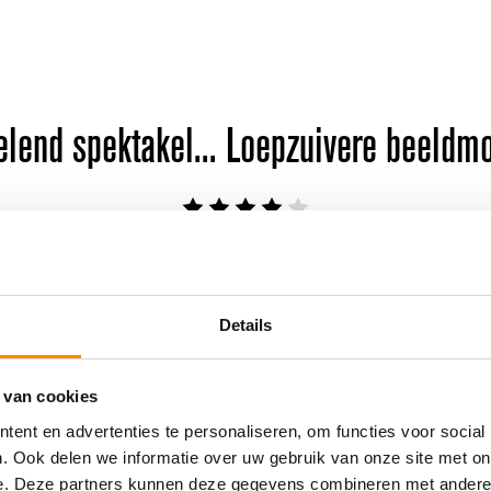
elend spektakel... Loepzuivere beeldm
Peter van Strien, Dagblad van het Noorden
Details
theater, het genre waarin Peergroup exc
 van cookies
ent en advertenties te personaliseren, om functies voor social
Hein Janssen, Volkskrant
. Ook delen we informatie over uw gebruik van onze site met on
e. Deze partners kunnen deze gegevens combineren met andere i