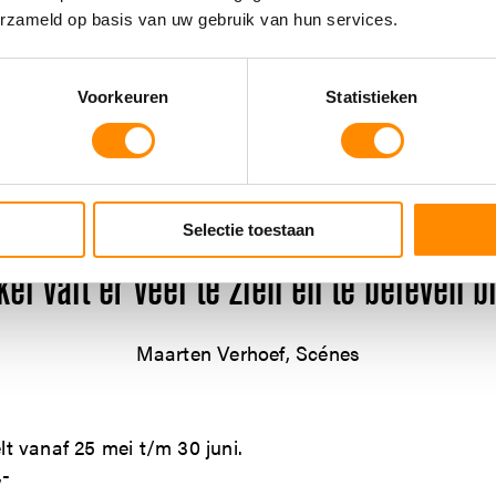
erzameld op basis van uw gebruik van hun services.
elle montage en de consequent doorge
Voorkeuren
Statistieken
Luuk Verpaalen, Theaterkrant
 en tableau vivants gecreëerd door de
Selectie toestaan
kel valt er veel te zien en te beleven bi
Maarten Verhoef, Scénes
t vanaf 25 mei t/m 30 juni.
,-