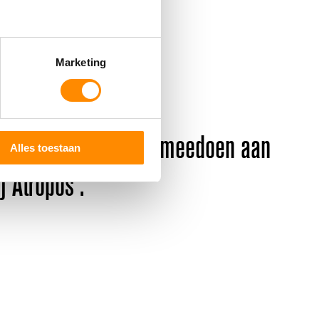
voerde beeldtaal.
Marketing
 vele figuranten die meedoen aan
Alles toestaan
j Atropos .