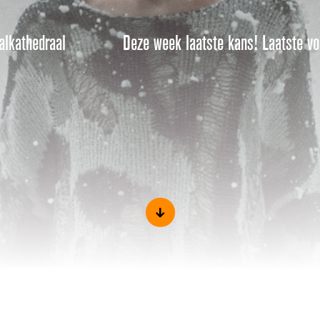
alkathedraal
Deze week laatste kans! Laatste voo