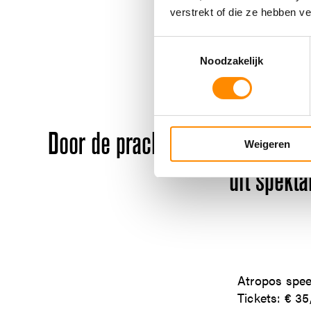
verstrekt of die ze hebben v
Knappe, razendsn
Toestemmingsselectie
Noodzakelijk
Door de prachtige toneelbeelden
Weigeren
dit spekta
Atropos speel
Tickets: € 35