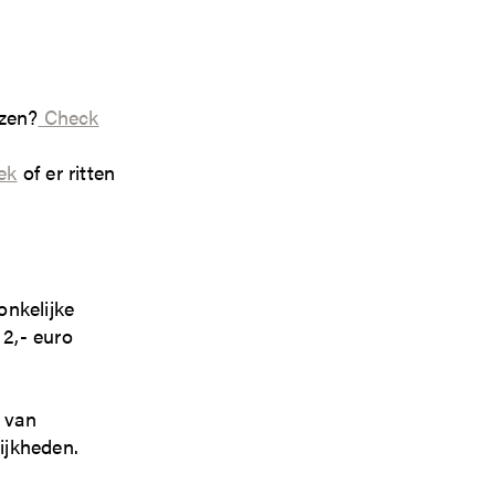
izen?
Check
ek
of er ritten
onkelijke
 2,- euro
e van
ijkheden.