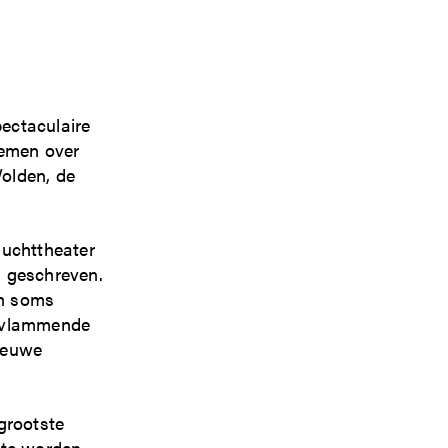
pectaculaire
nemen over
olden, de
luchttheater
 geschreven.
en soms
 vlammende
nieuwe
grootste
 te worden.